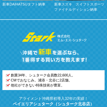
新車スズキ スイフトスポーツ
新車MAZDA３納車
ファイナルディション納車
創業34年、シュターク会員数22,600人。
CMでおなじみ。浦添・北谷に2店舗。
他社ができない特殊技術が豊富。
アライメント沖縄県初導入32年の実績！
ベイエリアシュターク（シュターク北谷店）